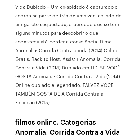
Vida Dublado – Um ex-soldado é capturado e
acorda na parte de trás de uma van, ao lado de
um garoto sequestado, e percebe que só tem
alguns minutos para descobrir o que
aconteceu até perder a consciência. Filme
Anomalia: Corrida Contra a Vida (2014) Online
Gratis. Back to Host. Assistir Anomalia: Corrida
Contra a Vida (2014) Dublado em HD. SE VOCÊ
GOSTA Anomalia: Corrida Contra a Vida (2014)
Online dublado e legendado, TALVEZ VOCÊ
TAMBÉM GOSTA DE A Corrida Contra a
Extinção (2015)
filmes online. Categorias
Anomalia: Corrida Contra a Vida