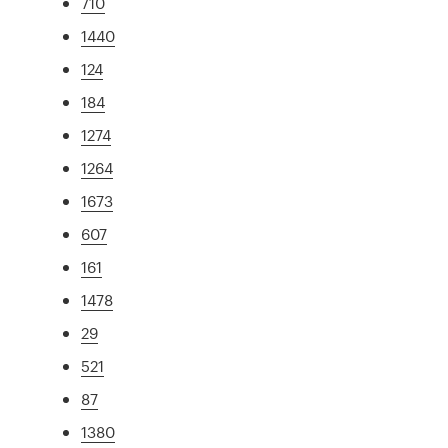
710
1440
124
184
1274
1264
1673
607
161
1478
29
521
87
1380