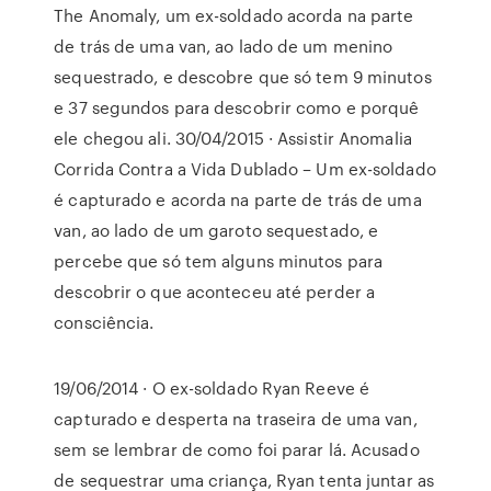
The Anomaly, um ex-soldado acorda na parte
de trás de uma van, ao lado de um menino
sequestrado, e descobre que só tem 9 minutos
e 37 segundos para descobrir como e porquê
ele chegou ali. 30/04/2015 · Assistir Anomalia
Corrida Contra a Vida Dublado – Um ex-soldado
é capturado e acorda na parte de trás de uma
van, ao lado de um garoto sequestado, e
percebe que só tem alguns minutos para
descobrir o que aconteceu até perder a
consciência.
19/06/2014 · O ex-soldado Ryan Reeve é
capturado e desperta na traseira de uma van,
sem se lembrar de como foi parar lá. Acusado
de sequestrar uma criança, Ryan tenta juntar as