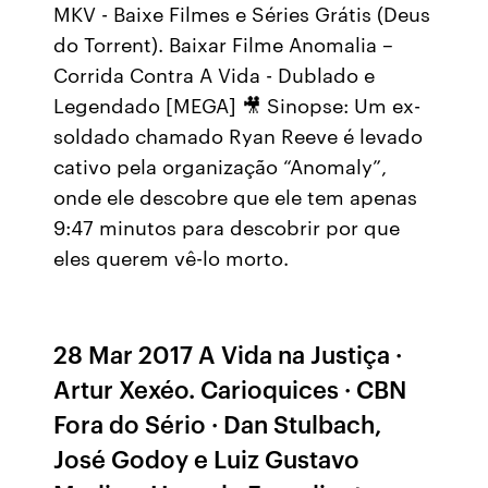
MKV - Baixe Filmes e Séries Grátis (Deus
do Torrent). Baixar Filme Anomalia –
Corrida Contra A Vida - Dublado e
Legendado [MEGA] 🎥 Sinopse: Um ex-
soldado chamado Ryan Reeve é levado
cativo pela organização “Anomaly”,
onde ele descobre que ele tem apenas
9:47 minutos para descobrir por que
eles querem vê-lo morto.
28 Mar 2017 A Vida na Justiça ·
Artur Xexéo. Carioquices · CBN
Fora do Sério · Dan Stulbach,
José Godoy e Luiz Gustavo