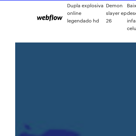
Dupla explosiva
Demon
Bai
online
slayer ep
des
legendado hd
26
infa
celu