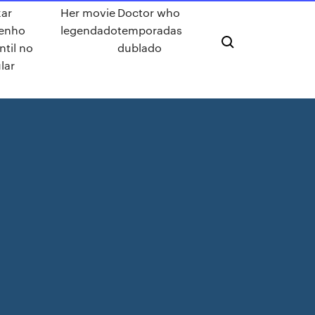
xar
Her movie
Doctor who
enho
legendado
temporadas
ntil no
dublado
lar